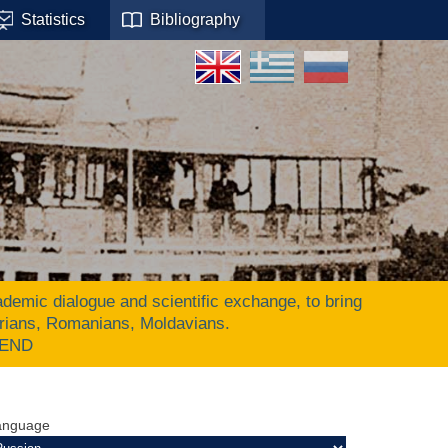
Statistics
Bibliography
ic dialogue and scientific exchange, to bring
arians, Romanians, Moldavians.
 END
anguage