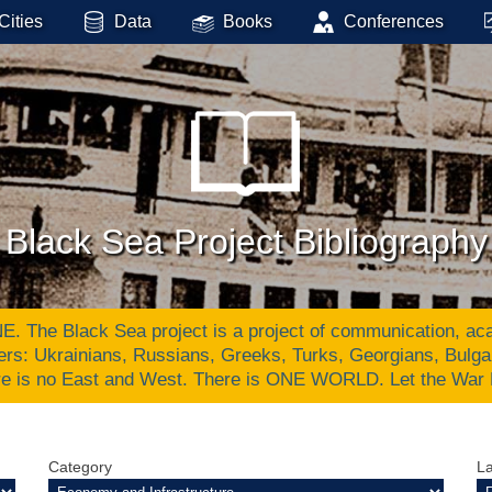
Cities
Data
Books
Conferences
Black Sea Project Bibliography
Black Sea project is a project of communication, academ
ers: Ukrainians, Russians, Greeks, Turks, Georgians, Bulg
re is no East and West. There is ONE WORLD. Let the War
Category
L