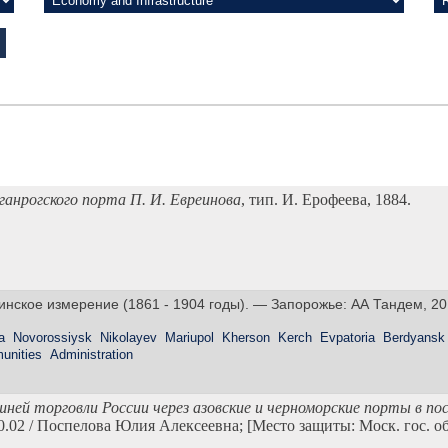
ганрогского порта П. И. Евреинова
, тип. И. Ерофеева, 1884.
инское измерение (1861 - 1904 годы). — Запорожье: АА Тандем, 20
a
Novorossiysk
Nikolayev
Mariupol
Kherson
Kerch
Evpatoria
Berdyansk
unities
Administration
ней торговли России через азовские и черноморские порты в п
.02 / Поспелова Юлия Алексеевна; [Место защиты: Моск. гос. обл.