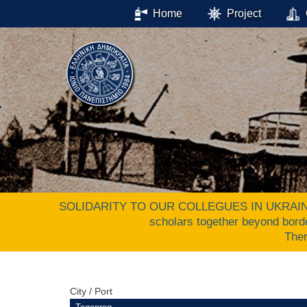
Home
Project
SOLIDARITY TO OUR COLLEGUES IN UKRAINE. The 
scholars together beyond bord
The
City / Port