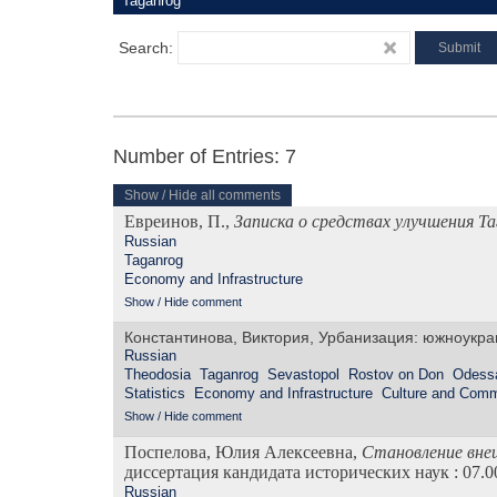
Search:
Number of Entries: 7
Show / Hide all comments
Евреинов, П.,
Записка о средствах улучшения Та
Russian
Taganrog
Economy and Infrastructure
Show / Hide comment
Константинова, Виктория, Урбанизация: южноукра
Russian
Theodosia
Taganrog
Sevastopol
Rostov on Don
Odess
Statistics
Economy and Infrastructure
Culture and Comm
Show / Hide comment
Поспелова, Юлия Алексеевна,
Становление внеш
диссертация кандидата исторических наук : 07.00
Russian