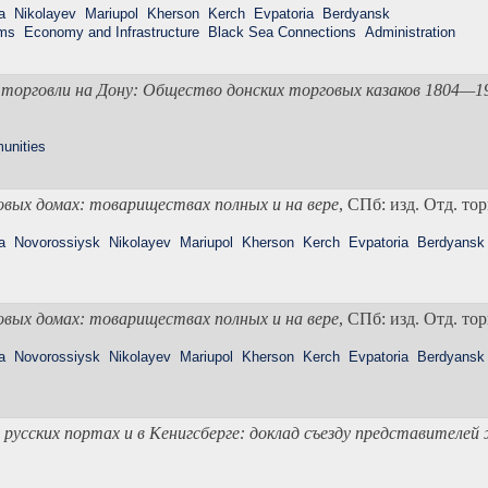
a
Nikolayev
Mariupol
Kherson
Kerch
Evpatoria
Berdyansk
ems
Economy and Infrastructure
Black Sea Connections
Administration
 торговли на Дону: Общество донских торговых казаков 1804—19
unities
овых домах: товариществах полных и на вере
, СПб: изд.
Отд. то
a
Novorossiysk
Nikolayev
Mariupol
Kherson
Kerch
Evpatoria
Berdyansk
овых домах: товариществах полных и на вере
, СПб: изд.
Отд. то
a
Novorossiysk
Nikolayev
Mariupol
Kherson
Kerch
Evpatoria
Berdyansk
 русских портах и в Кенигсберге: доклад съезду представителей 