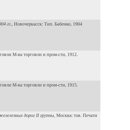
04 гг
., Новочеркасск: Тип. Бабенко, 1904
рговли М-ва торговли и пром-сти
, 1912.
рговли М-ва торговли и пром-сти
, 1915.
желелезных дорог II группы,
Москва: тов. Печати