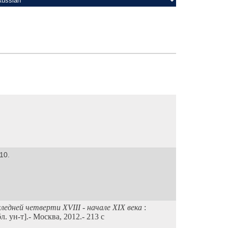
10.
оследней четверти
XVIII
- начале
XIX
века
:
 ун-т].- Москва, 2012.- 213 с