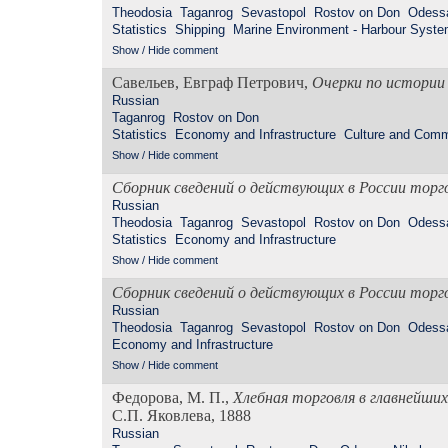
Theodosia
Taganrog
Sevastopol
Rostov on Don
Odess
Statistics
Shipping
Marine Environment - Harbour Syst
Show / Hide comment
Савельев, Евграф Петрович,
Очерки по истории
Russian
Taganrog
Rostov on Don
Statistics
Economy and Infrastructure
Culture and Comm
Show / Hide comment
Сборник сведений о действующих в России торг
Russian
Theodosia
Taganrog
Sevastopol
Rostov on Don
Odess
Statistics
Economy and Infrastructure
Show / Hide comment
Сборник сведений о действующих в России торг
Russian
Theodosia
Taganrog
Sevastopol
Rostov on Don
Odess
Economy and Infrastructure
Show / Hide comment
Федорова, М. П.,
Хлебная торговля в главнейших
С.П. Яковлева, 1888
Russian