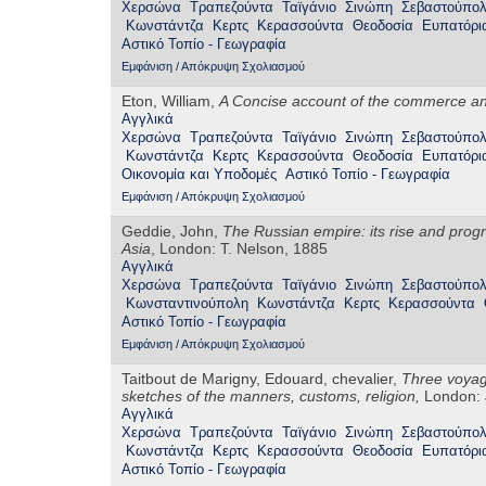
Χερσώνα
Τραπεζούντα
Ταϊγάνιο
Σινώπη
Σεβαστούπο
Κωνστάντζα
Κερτς
Κερασσούντα
Θεοδοσία
Ευπατόρι
Αστικό Τοπίο - Γεωγραφία
Εμφάνιση / Απόκρυψη Σχολιασμού
Eton, William,
A Concise account of the commerce and
Αγγλικά
Χερσώνα
Τραπεζούντα
Ταϊγάνιο
Σινώπη
Σεβαστούπο
Κωνστάντζα
Κερτς
Κερασσούντα
Θεοδοσία
Ευπατόρι
Οικονομία και Υποδομές
Αστικό Τοπίο - Γεωγραφία
Εμφάνιση / Απόκρυψη Σχολιασμού
Geddie, John,
The Russian empire: its rise and progre
Asia
, London: T. Nelson, 1885
Αγγλικά
Χερσώνα
Τραπεζούντα
Ταϊγάνιο
Σινώπη
Σεβαστούπο
Κωνσταντινούπολη
Κωνστάντζα
Κερτς
Κερασσούντα
Αστικό Τοπίο - Γεωγραφία
Εμφάνιση / Απόκρυψη Σχολιασμού
Taitbout de Marigny, Edouard, chevalier,
Three voyage
sketches of the manners, customs, religion,
London: 
Αγγλικά
Χερσώνα
Τραπεζούντα
Ταϊγάνιο
Σινώπη
Σεβαστούπο
Κωνστάντζα
Κερτς
Κερασσούντα
Θεοδοσία
Ευπατόρι
Αστικό Τοπίο - Γεωγραφία