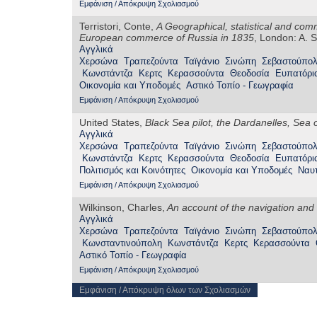
Εμφάνιση / Απόκρυψη Σχολιασμού
Terristori, Conte,
A Geographical, statistical and comm
European commerce of Russia in 1835
, London: A. S
Αγγλικά
Χερσώνα
Τραπεζούντα
Ταϊγάνιο
Σινώπη
Σεβαστούπο
Κωνστάντζα
Κερτς
Κερασσούντα
Θεοδοσία
Ευπατόρι
Οικονομία και Υποδομές
Αστικό Τοπίο - Γεωγραφία
Εμφάνιση / Απόκρυψη Σχολιασμού
United States,
Black Sea pilot, the Dardanelles, Sea
Αγγλικά
Χερσώνα
Τραπεζούντα
Ταϊγάνιο
Σινώπη
Σεβαστούπο
Κωνστάντζα
Κερτς
Κερασσούντα
Θεοδοσία
Ευπατόρι
Πολιτισμός και Κοινότητες
Οικονομία και Υποδομές
Ναυτ
Εμφάνιση / Απόκρυψη Σχολιασμού
Wilkinson, Charles,
An account of the navigation
and
Αγγλικά
Χερσώνα
Τραπεζούντα
Ταϊγάνιο
Σινώπη
Σεβαστούπο
Κωνσταντινούπολη
Κωνστάντζα
Κερτς
Κερασσούντα
Αστικό Τοπίο - Γεωγραφία
Εμφάνιση / Απόκρυψη Σχολιασμού
Εμφάνιση / Απόκρυψη όλων των Σχολιασμών