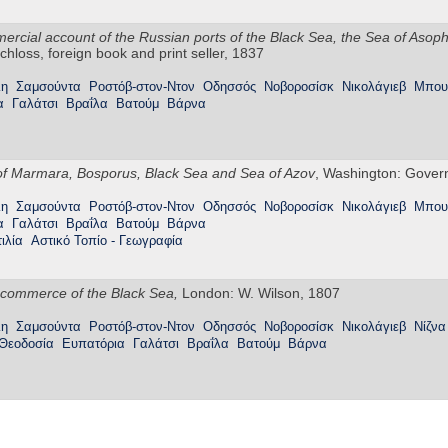
ercial account of the Russian ports of the Black Sea, the Sea of Asoph 
chloss, foreign book and print seller, 1837
λη
Σαμσούντα
Ροστόβ-στον-Ντον
Οδησσός
Νοβοροσίσκ
Νικολάγιεβ
Μπου
α
Γαλάτσι
Βραΐλα
Βατούμ
Βάρνα
 of Marmara, Bosporus, Black Sea and Sea of Azov
, Washington: Govern
λη
Σαμσούντα
Ροστόβ-στον-Ντον
Οδησσός
Νοβοροσίσκ
Νικολάγιεβ
Μπου
α
Γαλάτσι
Βραΐλα
Βατούμ
Βάρνα
ιλία
Αστικό Τοπίο - Γεωγραφία
 commerce of the
Black Sea,
London: W. Wilson, 1807
λη
Σαμσούντα
Ροστόβ-στον-Ντον
Οδησσός
Νοβοροσίσκ
Νικολάγιεβ
Νίζνα
Θεοδοσία
Ευπατόρια
Γαλάτσι
Βραΐλα
Βατούμ
Βάρνα