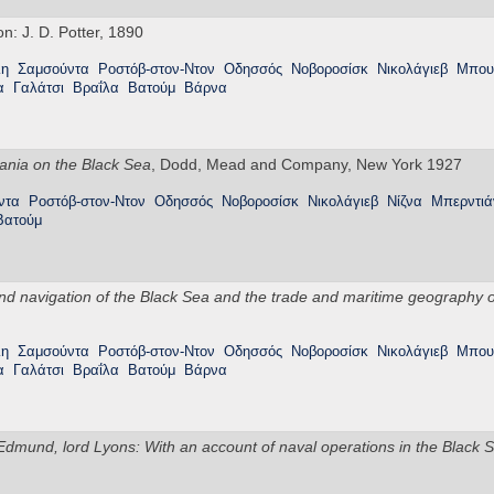
n: J. D. Potter, 1890
λη
Σαμσούντα
Ροστόβ-στον-Ντον
Οδησσός
Νοβοροσίσκ
Νικολάγιεβ
Μπου
α
Γαλάτσι
Βραΐλα
Βατούμ
Βάρνα
nia on the Black Sea
, Dodd, Mead and Company, New York 1927
ντα
Ροστόβ-στον-Ντον
Οδησσός
Νοβοροσίσκ
Νικολάγιεβ
Νίζνα
Μπερντιά
Βατούμ
 navigation of the Black Sea and the trade and maritime geography 
λη
Σαμσούντα
Ροστόβ-στον-Ντον
Οδησσός
Νοβοροσίσκ
Νικολάγιεβ
Μπου
α
Γαλάτσι
Βραΐλα
Βατούμ
Βάρνα
Edmund, lord Lyons: With an account of naval operations in the Black S