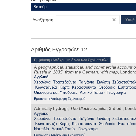
Αναζήτηση:
Αριθμός Εγγραφών: 12
Εμφάνιση / Απόκρυψη όλων των Σχολιασμών
A
geographical, statistical, and commercial account o
Russia in 1835, from the German. with map
, London:
Αγγλικά
Χερσώνα
Τραπεζούντα
Ταϊγάνιο
Σινώπη
Σεβαστούπο
Κωνστάντζα
Κερτς
Κερασσούντα
Θεοδοσία
Ευπατόρι
Οικονομία και Υποδομές
Αστικό Τοπίο - Γεωγραφία
Εμφάνιση / Απόκρυψη Σχολιασμού
Admiralty hydrogr,
The Black sea pilot
, 3rd ed., Lond
Αγγλικά
Χερσώνα
Τραπεζούντα
Ταϊγάνιο
Σινώπη
Σεβαστούπο
Κωνστάντζα
Κερτς
Κερασσούντα
Θεοδοσία
Ευπατόρι
Ναυτιλία
Αστικό Τοπίο - Γεωγραφία
Εμφάνιση / Απόκρυψη Σχολιασμού