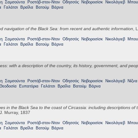
λη
Σαμσούντα
Ροστόβ-στον-Ντον
Οδησσός
Νοβοροσίσκ
Νικολάγιεβ
Μπου
α
Γαλάτσι
Βραΐλα
Βατούμ
Βάρνα
 navigation of the Black Sea: from recent and authentic information
, 
λη
Σαμσούντα
Ροστόβ-στον-Ντον
Οδησσός
Νοβοροσίσκ
Νικολάγιεβ
Μπου
α
Γαλάτσι
Βραΐλα
Βατούμ
Βάρνα
ss: with a description of the country, its history, government, and peop
λη
Σαμσούντα
Ροστόβ-στον-Ντον
Οδησσός
Νοβοροσίσκ
Νικολάγιεβ
Νίζνα
Θεοδοσία
Ευπατόρια
Γαλάτσι
Βραΐλα
Βατούμ
Βάρνα
s in the Black Sea to the coast of Circassia: including descriptions of t
J. Murray, 1837
λη
Σαμσούντα
Ροστόβ-στον-Ντον
Οδησσός
Νοβοροσίσκ
Νικολάγιεβ
Μπου
α
Γαλάτσι
Βραΐλα
Βατούμ
Βάρνα