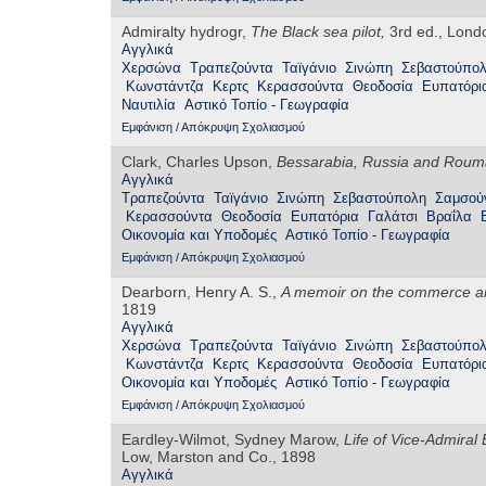
Admiralty hydrogr,
The Black sea pilot,
3rd ed., Londo
Αγγλικά
Χερσώνα
Τραπεζούντα
Ταϊγάνιο
Σινώπη
Σεβαστούπο
Κωνστάντζα
Κερτς
Κερασσούντα
Θεοδοσία
Ευπατόρι
Ναυτιλία
Αστικό Τοπίο - Γεωγραφία
Εμφάνιση / Απόκρυψη Σχολιασμού
Clark, Charles Upson,
Bessarabia, Russia and Rouma
Αγγλικά
Τραπεζούντα
Ταϊγάνιο
Σινώπη
Σεβαστούπολη
Σαμσού
Κερασσούντα
Θεοδοσία
Ευπατόρια
Γαλάτσι
Βραΐλα
Οικονομία και Υποδομές
Αστικό Τοπίο - Γεωγραφία
Εμφάνιση / Απόκρυψη Σχολιασμού
Dearborn, Henry A. S.,
A memoir on the commerce and
1819
Αγγλικά
Χερσώνα
Τραπεζούντα
Ταϊγάνιο
Σινώπη
Σεβαστούπο
Κωνστάντζα
Κερτς
Κερασσούντα
Θεοδοσία
Ευπατόρι
Οικονομία και Υποδομές
Αστικό Τοπίο - Γεωγραφία
Εμφάνιση / Απόκρυψη Σχολιασμού
Eardley-Wilmot, Sydney Marow,
Life of Vice-Admiral 
Low, Marston and Co., 1898
Αγγλικά