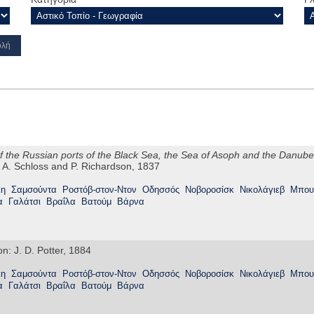
f the Russian ports of the Black Sea, the Sea of Asoph and the Danube:
 A. Schloss and P. Richardson, 1837
λη
Σαμσούντα
Ροστόβ-στον-Ντον
Οδησσός
Νοβοροσίσκ
Νικολάγιεβ
Μπου
α
Γαλάτσι
Βραΐλα
Βατούμ
Βάρνα
on: J. D. Potter, 1884
λη
Σαμσούντα
Ροστόβ-στον-Ντον
Οδησσός
Νοβοροσίσκ
Νικολάγιεβ
Μπου
α
Γαλάτσι
Βραΐλα
Βατούμ
Βάρνα