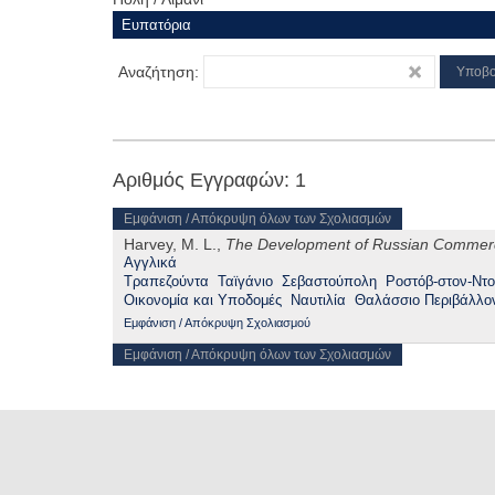
Αναζήτηση:
Αριθμός Εγγραφών: 1
Εμφάνιση / Απόκρυψη όλων των Σχολιασμών
Harvey, M. L.,
The Development of Russian Commerce
Αγγλικά
Τραπεζούντα
Ταϊγάνιο
Σεβαστούπολη
Ροστόβ-στον-Ντ
Οικονομία και Υποδομές
Ναυτιλία
Θαλάσσιο Περιβάλλον
Εμφάνιση / Απόκρυψη Σχολιασμού
Εμφάνιση / Απόκρυψη όλων των Σχολιασμών