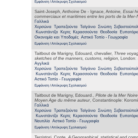
Εμφάνιση / Απόκρυψη Σχολιασμού
Saint-Joseph, Anthoine De - Ignace, Antoine
,
Essai h
commerciaux et maritimes entre les ports de la Mer-
Γαλλικά
Χερσώνα
Τραπεζούντα
Ταϊγάνιο
Σινώπη
Σεβαστούπο
Κωνστάντζα
Κερτς
Κερασσούντα
Θεοδοσία
Ευπατόρι
Οικονομία και Υποδομές
Αστικό Τοπίο - Γεωγραφία
Εμφάνιση / Απόκρυψη Σχολιασμού
Taitbout de Marigny, Edouard, chevalier,
Three voyage
sketches of the manners, customs, religion,
London: 
Αγγλικά
Χερσώνα
Τραπεζούντα
Ταϊγάνιο
Σινώπη
Σεβαστούπο
Κωνστάντζα
Κερτς
Κερασσούντα
Θεοδοσία
Ευπατόρι
Αστικό Τοπίο - Γεωγραφία
Εμφάνιση / Απόκρυψη Σχολιασμού
Taitbout de Marigny, Edouard.,
Pilote de la Mer Noire
Moyen Age du même auteur
, Constantinople: Koromi
Γαλλικά
Χερσώνα
Τραπεζούντα
Ταϊγάνιο
Σινώπη
Σεβαστούπο
Κωνστάντζα
Κερτς
Κερασσούντα
Θεοδοσία
Ευπατόρι
Ναυτιλία
Αστικό Τοπίο - Γεωγραφία
Εμφάνιση / Απόκρυψη Σχολιασμού
Terristori, Conte,
A Geographical, statistical and comm