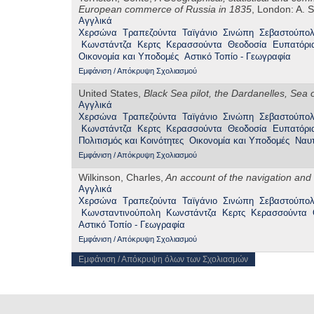
European commerce of Russia in 1835
, London: A. S
Αγγλικά
Χερσώνα
Τραπεζούντα
Ταϊγάνιο
Σινώπη
Σεβαστούπο
Κωνστάντζα
Κερτς
Κερασσούντα
Θεοδοσία
Ευπατόρι
Οικονομία και Υποδομές
Αστικό Τοπίο - Γεωγραφία
Εμφάνιση / Απόκρυψη Σχολιασμού
United States,
Black Sea pilot, the Dardanelles, Sea
Αγγλικά
Χερσώνα
Τραπεζούντα
Ταϊγάνιο
Σινώπη
Σεβαστούπο
Κωνστάντζα
Κερτς
Κερασσούντα
Θεοδοσία
Ευπατόρι
Πολιτισμός και Κοινότητες
Οικονομία και Υποδομές
Ναυτ
Εμφάνιση / Απόκρυψη Σχολιασμού
Wilkinson, Charles,
An account of the navigation
and
Αγγλικά
Χερσώνα
Τραπεζούντα
Ταϊγάνιο
Σινώπη
Σεβαστούπο
Κωνσταντινούπολη
Κωνστάντζα
Κερτς
Κερασσούντα
Αστικό Τοπίο - Γεωγραφία
Εμφάνιση / Απόκρυψη Σχολιασμού
Εμφάνιση / Απόκρυψη όλων των Σχολιασμών