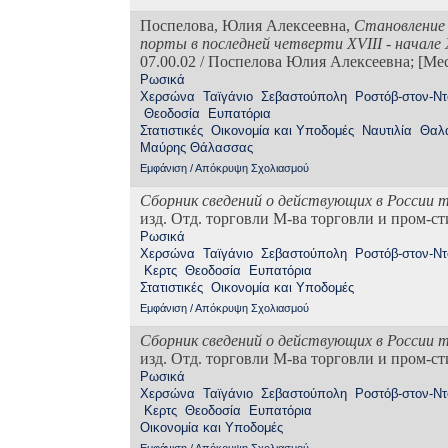
Поспелова, Юлия Алексеевна,
Становление 
порты в последней четверти
XVIII
- начале
07.00.02 / Поспелова Юлия Алексеевна; [Мест
Ρωσικά
Χερσώνα
Ταϊγάνιο
Σεβαστούπολη
Ροστόβ-στον-Ντ
Θεοδοσία
Ευπατόρια
Στατιστικές
Οικονομία και Υποδομές
Ναυτιλία
Θαλά
Μαύρης Θάλασσας
Εμφάνιση / Απόκρυψη Σχολιασμού
Сборник сведений о действующих в России 
изд.
Отд. торговли М-ва торговли и пром-ст
Ρωσικά
Χερσώνα
Ταϊγάνιο
Σεβαστούπολη
Ροστόβ-στον-Ντ
Κερτς
Θεοδοσία
Ευπατόρια
Στατιστικές
Οικονομία και Υποδομές
Εμφάνιση / Απόκρυψη Σχολιασμού
Сборник сведений о действующих в России 
изд.
Отд. торговли М-ва торговли и пром-ст
Ρωσικά
Χερσώνα
Ταϊγάνιο
Σεβαστούπολη
Ροστόβ-στον-Ντ
Κερτς
Θεοδοσία
Ευπατόρια
Οικονομία και Υποδομές