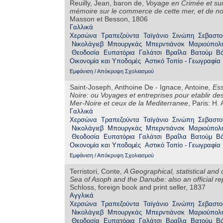
Reuilly, Jean, baron de,
Voyage en Crimée et sur 
mémoire sur le commerce de cette mer, et de not
Masson et Besson, 1806
Γαλλικά
Χερσώνα
Τραπεζούντα
Ταϊγάνιο
Σινώπη
Σεβαστ
Νικολάγιεβ
Μπουργκάς
Μπερντιάνσκ
Μαριούπολ
Θεοδοσία
Ευπατόρια
Γαλάτσι
Βραΐλα
Βατούμ
Β
Οικονομία και Υποδομές
Αστικό Τοπίο - Γεωγραφία
Εμφάνιση / Απόκρυψη Σχολιασμού
Saint-Joseph, Anthoine De - Ignace, Antoine
,
Ess
Noire: ou Voyages et entreprises pour etablir de
Mer-Noire et ceux de la Mediterranee
, Paris: H.
Γαλλικά
Χερσώνα
Τραπεζούντα
Ταϊγάνιο
Σινώπη
Σεβαστ
Νικολάγιεβ
Μπουργκάς
Μπερντιάνσκ
Μαριούπολ
Θεοδοσία
Ευπατόρια
Γαλάτσι
Βραΐλα
Βατούμ
Β
Οικονομία και Υποδομές
Αστικό Τοπίο - Γεωγραφία
Εμφάνιση / Απόκρυψη Σχολιασμού
Terristori, Conte,
A Geographical, statistical and
Sea of Asoph and the Danube: also an official r
Schloss, foreign book and print seller, 1837
Αγγλικά
Χερσώνα
Τραπεζούντα
Ταϊγάνιο
Σινώπη
Σεβαστ
Νικολάγιεβ
Μπουργκάς
Μπερντιάνσκ
Μαριούπολ
Θεοδοσία
Ευπατόρια
Γαλάτσι
Βραΐλα
Βατούμ
Β