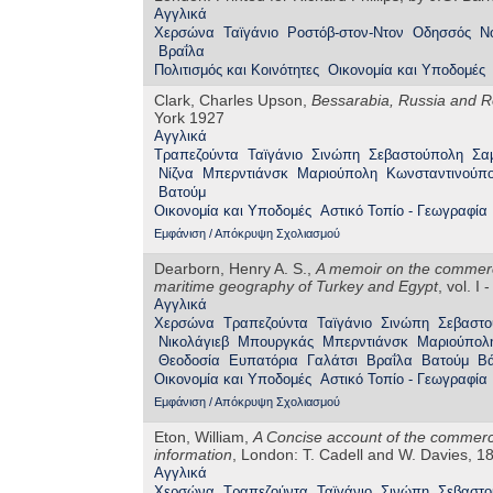
Αγγλικά
Χερσώνα
Ταϊγάνιο
Ροστόβ-στον-Ντον
Οδησσός
Ν
Βραΐλα
Πολιτισμός και Κοινότητες
Οικονομία και Υποδομές
Clark, Charles Upson,
Bessarabia, Russia and R
York 1927
Αγγλικά
Τραπεζούντα
Ταϊγάνιο
Σινώπη
Σεβαστούπολη
Σα
Νίζνα
Μπερντιάνσκ
Μαριούπολη
Κωνσταντινούπ
Βατούμ
Οικονομία και Υποδομές
Αστικό Τοπίο - Γεωγραφία
Εμφάνιση / Απόκρυψη Σχολιασμού
Dearborn, Henry A. S.,
A memoir on the commerce
maritime geography of Turkey and Egypt
, vol. I
Αγγλικά
Χερσώνα
Τραπεζούντα
Ταϊγάνιο
Σινώπη
Σεβαστ
Νικολάγιεβ
Μπουργκάς
Μπερντιάνσκ
Μαριούπολ
Θεοδοσία
Ευπατόρια
Γαλάτσι
Βραΐλα
Βατούμ
Β
Οικονομία και Υποδομές
Αστικό Τοπίο - Γεωγραφία
Εμφάνιση / Απόκρυψη Σχολιασμού
Eton, William,
A Concise account of the commerce
information
, London: T. Cadell and W. Davies, 1
Αγγλικά
Χερσώνα
Τραπεζούντα
Ταϊγάνιο
Σινώπη
Σεβαστ