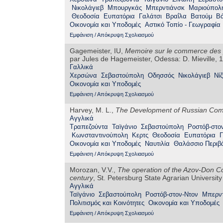
Νικολάγιεβ
Μπουργκάς
Μπερντιάνσκ
Μαριούπολ
Θεοδοσία
Ευπατόρια
Γαλάτσι
Βραΐλα
Βατούμ
Β
Οικονομία και Υποδομές
Αστικό Τοπίο - Γεωγραφία
Εμφάνιση / Απόκρυψη Σχολιασμού
Gagemeister, IU,
Memoire sur le commerce des po
par Jules de Hagemeister, Odessa: D. Mieville, 
Γαλλικά
Χερσώνα
Σεβαστούπολη
Οδησσός
Νικολάγιεβ
Νί
Οικονομία και Υποδομές
Εμφάνιση / Απόκρυψη Σχολιασμού
Harvey, M. L.,
The Development of Russian Comm
Αγγλικά
Τραπεζούντα
Ταϊγάνιο
Σεβαστούπολη
Ροστόβ-στο
Κωνσταντινούπολη
Κερτς
Θεοδοσία
Ευπατόρια
Γ
Οικονομία και Υποδομές
Ναυτιλία
Θαλάσσιο Περιβά
Εμφάνιση / Απόκρυψη Σχολιασμού
Morozan, V.V.,
The operation of the Azov-Don Co
century
, St. Petersburg State Agrarian University
Αγγλικά
Ταϊγάνιο
Σεβαστούπολη
Ροστόβ-στον-Ντον
Μπερν
Πολιτισμός και Κοινότητες
Οικονομία και Υποδομές
Εμφάνιση / Απόκρυψη Σχολιασμού