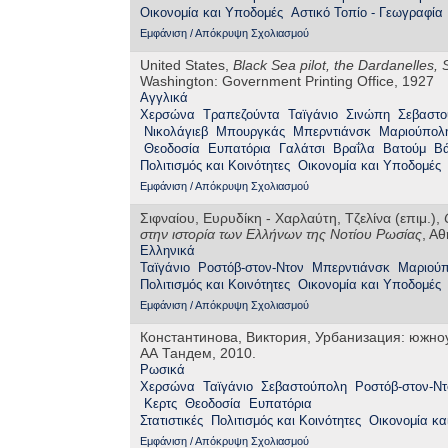
Οικονομία και Υποδομές
Αστικό Τοπίο - Γεωγραφία
Εμφάνιση / Απόκρυψη Σχολιασμού
United States,
Black Sea pilot, the Dardanelles
Washington: Government Printing Office, 1927
Αγγλικά
Χερσώνα
Τραπεζούντα
Ταϊγάνιο
Σινώπη
Σεβαστ
Νικολάγιεβ
Μπουργκάς
Μπερντιάνσκ
Μαριούπολ
Θεοδοσία
Ευπατόρια
Γαλάτσι
Βραΐλα
Βατούμ
Β
Πολιτισμός και Κοινότητες
Οικονομία και Υποδομές
Εμφάνιση / Απόκρυψη Σχολιασμού
Σιφναίου, Ευρυδίκη - Χαρλαύτη, Τζελίνα (επιμ.),
στην ιστορία των Ελλήνων της Νοτίου Ρωσίας
, Α
Ελληνικά
Ταϊγάνιο
Ροστόβ-στον-Ντον
Μπερντιάνσκ
Μαριού
Πολιτισμός και Κοινότητες
Οικονομία και Υποδομές
Εμφάνιση / Απόκρυψη Σχολιασμού
Константинова, Виктория, Урбанизация: южно
АА Тандем, 2010.
Ρωσικά
Χερσώνα
Ταϊγάνιο
Σεβαστούπολη
Ροστόβ-στον-Ντ
Κερτς
Θεοδοσία
Ευπατόρια
Στατιστικές
Πολιτισμός και Κοινότητες
Οικονομία κα
Εμφάνιση / Απόκρυψη Σχολιασμού