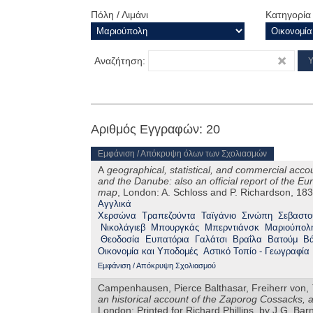
Πόλη / Λιμάνι
Κατηγορία
Αναζήτηση:
Αριθμός Εγγραφών: 20
Εμφάνιση / Απόκρυψη όλων των Σχολιασμών
A
geographical, statistical, and commercial acco
and the Danube: also an official report of the 
map
, London: A. Schloss and P. Richardson, 18
Αγγλικά
Χερσώνα
Τραπεζούντα
Ταϊγάνιο
Σινώπη
Σεβαστ
Νικολάγιεβ
Μπουργκάς
Μπερντιάνσκ
Μαριούπολ
Θεοδοσία
Ευπατόρια
Γαλάτσι
Βραΐλα
Βατούμ
Β
Οικονομία και Υποδομές
Αστικό Τοπίο - Γεωγραφία
Εμφάνιση / Απόκρυψη Σχολιασμού
Campenhausen, Pierce Balthasar, Freiherr von,
an historical account of the Zaporog Cossacks, 
London: Printed for Richard Phillips, by J.G. Ba