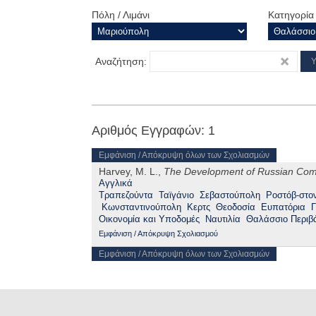
Πόλη / Λιμάνι
Κατηγορία
Αναζήτηση:
Αριθμός Εγγραφών: 1
Εμφάνιση / Απόκρυψη όλων των Σχολιασμών
Harvey, M. L.,
The Development of Russian Comm
Αγγλικά
Τραπεζούντα
Ταϊγάνιο
Σεβαστούπολη
Ροστόβ-στο
Κωνσταντινούπολη
Κερτς
Θεοδοσία
Ευπατόρια
Γ
Οικονομία και Υποδομές
Ναυτιλία
Θαλάσσιο Περιβά
Εμφάνιση / Απόκρυψη Σχολιασμού
Εμφάνιση / Απόκρυψη όλων των Σχολιασμών