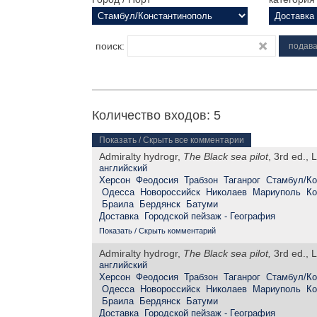
поиск:
Количество входов: 5
Показать / Скрыть все комментарии
Admiralty hydrogr,
The Black sea pilot
, 3rd ed., 
английский
Херсон
Феодосия
Трабзон
Таганрог
Стамбул/Ко
Одесса
Новороссийск
Николаев
Мариуполь
Ко
Браила
Бердянск
Батуми
Доставка
Городской пейзаж - География
Показать / Скрыть комментарий
Admiralty hydrogr,
The Black sea pilot,
3rd ed., L
английский
Херсон
Феодосия
Трабзон
Таганрог
Стамбул/Ко
Одесса
Новороссийск
Николаев
Мариуполь
Ко
Браила
Бердянск
Батуми
Доставка
Городской пейзаж - География