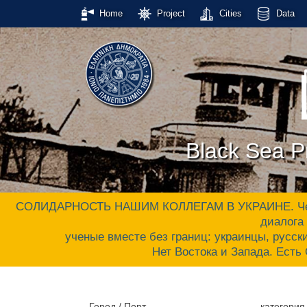
Home
Project
Cities
Data
Black Sea Pr
СОЛИДАРНОСТЬ НАШИМ КОЛЛЕГАМ В УКРАИНЕ. Черном
диалога 
ученые вместе без границ: украинцы, русски
Нет Востока и Запада. Ес
Город / Порт
категория