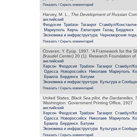
Показать / Скрыть комментарий
Harvey, M. L.,
The Development of Russian Comm
английский
Феодосия
Трабзон
Таганрог
Стамбул/Константи
Мариуполь
Керчь
Евпатория
Галац
Бердянск
Экономика и инфраструктура
Черноморские под
Показать / Скрыть комментарий
Özveren, Y. Eyüp. 1997. “A Framework for the S
Braudel Center)
20 (1). Research Foundation of 
английский
Херсон
Феодосия
Трабзон
Таганрог
Стамбул/Ко
Одесса
Новороссийск
Николаев
Мариуполь
Ко
Браила
Бердянск
Батуми
Экономика и инфраструктура
Культура и Сообще
Показать / Скрыть комментарий
United States,
Black Sea pilot, the Dardanelles
Washington: Government Printing Office, 1927
английский
Херсон
Феодосия
Трабзон
Таганрог
Стамбул/Ко
Одесса
Новороссийск
Николаев
Мариуполь
Ко
Браила
Бердянск
Батуми
Экономика и инфраструктура
Культура и Сообще
Показать / Скрыть комментарий