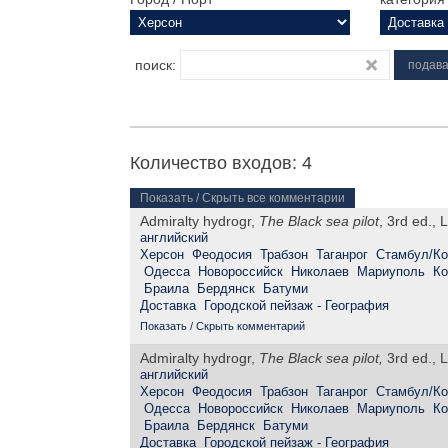
поиск:
Количество входов: 4
Показать / Скрыть все комментарии
Admiralty hydrogr,
The Black sea pilot
, 3rd ed., 
английский
Херсон
Феодосия
Трабзон
Таганрог
Стамбул/Ко
Одесса
Новороссийск
Николаев
Мариуполь
Ко
Браила
Бердянск
Батуми
Доставка
Городской пейзаж - География
Показать / Скрыть комментарий
Admiralty hydrogr,
The Black sea pilot,
3rd ed., L
английский
Херсон
Феодосия
Трабзон
Таганрог
Стамбул/Ко
Одесса
Новороссийск
Николаев
Мариуполь
Ко
Браила
Бердянск
Батуми
Доставка
Городской пейзаж - География