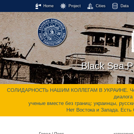
Home
Project
Cities
Data
Black Sea Pr
СОЛИДАРНОСТЬ НАШИМ КОЛЛЕГАМ В УКРАИНЕ. Черном
диалога 
ученые вместе без границ: украинцы, русски
Нет Востока и Запада. Ес
Город / Порт
категория