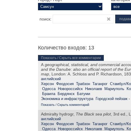
поиск:
Количество входов: 13
Показать / Скрыть все комментарии
A
geographical, statistical, and commercial acco
and the Danube: also an official report of the 
map
, London: A. Schloss and P. Richardson, 18
английский
Херсон
Феодосия
Трабзон
Таганрог
Стамбул/Ко
Одесса
Новороссийск
Николаев
Мариуполь
Ко
Браила
Бердянск
Батуми
Экономика и инфраструктура
Городской пейзаж -
Показать / Скрыть комментарий
Admiralty hydrogr,
The Black sea pilot
, 3rd ed., 
английский
Херсон
Феодосия
Трабзон
Таганрог
Стамбул/Ко
Одесса
Новороссийск
Николаев
Мариуполь
Ко