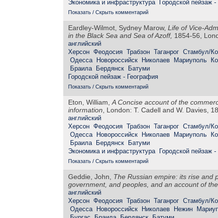
Экономика и инфраструктура
Городской пейзаж -
Показать / Скрыть комментарий
Eardley-Wilmot, Sydney Marow,
Life of Vice-Adm
in the Black Sea and Sea of Azoff,
1854-56, Lond
английский
Херсон
Феодосия
Трабзон
Таганрог
Стамбул/Ко
Одесса
Новороссийск
Николаев
Мариуполь
Ко
Браила
Бердянск
Батуми
Городской пейзаж - География
Показать / Скрыть комментарий
Eton, William,
A Concise account of the commerce
information
, London: T. Cadell and W. Davies, 1
английский
Херсон
Феодосия
Трабзон
Таганрог
Стамбул/Ко
Одесса
Новороссийск
Николаев
Мариуполь
Ко
Браила
Бердянск
Батуми
Экономика и инфраструктура
Городской пейзаж -
Показать / Скрыть комментарий
Geddie, John,
The Russian empire: its rise and pr
government, and peoples, and an account of the 
английский
Херсон
Феодосия
Трабзон
Таганрог
Стамбул/Ко
Одесса
Новороссийск
Николаев
Нежин
Мариу
Бургас
Браила
Бердянск
Батуми