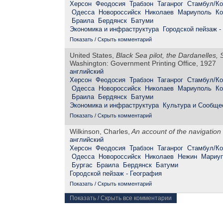
Херсон
Феодосия
Трабзон
Таганрог
Стамбул/Ко
Одесса
Новороссийск
Николаев
Мариуполь
Ко
Браила
Бердянск
Батуми
Экономика и инфраструктура
Городской пейзаж -
Показать / Скрыть комментарий
United States,
Black Sea pilot, the Dardanelles
Washington: Government Printing Office, 1927
английский
Херсон
Феодосия
Трабзон
Таганрог
Стамбул/Ко
Одесса
Новороссийск
Николаев
Мариуполь
Ко
Браила
Бердянск
Батуми
Экономика и инфраструктура
Культура и Сообще
Показать / Скрыть комментарий
Wilkinson, Charles,
An account of the navigation
английский
Херсон
Феодосия
Трабзон
Таганрог
Стамбул/Ко
Одесса
Новороссийск
Николаев
Нежин
Мариу
Бургас
Браила
Бердянск
Батуми
Городской пейзаж - География
Показать / Скрыть комментарий
Показать / Скрыть все комментарии