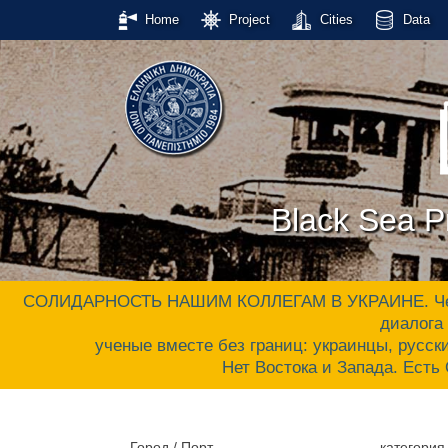
Home
Project
Cities
Data
Black Sea Pr
СОЛИДАРНОСТЬ НАШИМ КОЛЛЕГАМ В УКРАИНЕ. Черном
диалога 
ученые вместе без границ: украинцы, русски
Нет Востока и Запада. Ес
Город / Порт
категория