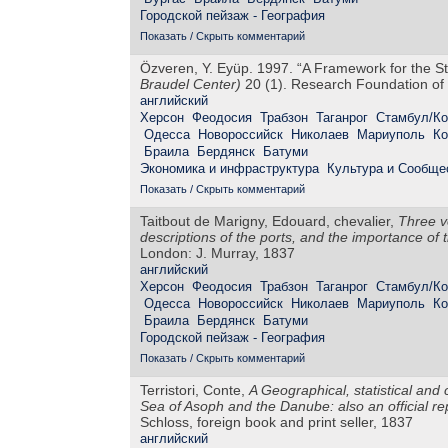
Городской пейзаж - География
Показать / Скрыть комментарий
Özveren, Y. Eyüp. 1997. “A Framework for the S
Braudel Center)
20 (1). Research Foundation of 
английский
Херсон
Феодосия
Трабзон
Таганрог
Стамбул/Ко
Одесса
Новороссийск
Николаев
Мариуполь
Ко
Браила
Бердянск
Батуми
Экономика и инфраструктура
Культура и Сообще
Показать / Скрыть комментарий
Taitbout de Marigny, Edouard, chevalier,
Three v
descriptions of the ports, and the importance of 
London: J. Murray, 1837
английский
Херсон
Феодосия
Трабзон
Таганрог
Стамбул/Ко
Одесса
Новороссийск
Николаев
Мариуполь
Ко
Браила
Бердянск
Батуми
Городской пейзаж - География
Показать / Скрыть комментарий
Terristori, Conte,
A Geographical, statistical and
Sea of Asoph and the Danube: also an official r
Schloss, foreign book and print seller, 1837
английский