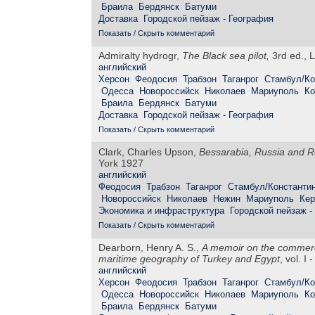
Браила
Бердянск
Батуми
Доставка
Городской пейзаж - География
Показать / Скрыть комментарий
Admiralty hydrogr,
The Black sea pilot,
3rd ed., L
английский
Херсон
Феодосия
Трабзон
Таганрог
Стамбул/Ко
Одесса
Новороссийск
Николаев
Мариуполь
Ко
Браила
Бердянск
Батуми
Доставка
Городской пейзаж - География
Показать / Скрыть комментарий
Clark, Charles Upson,
Bessarabia, Russia and R
York 1927
английский
Феодосия
Трабзон
Таганрог
Стамбул/Константи
Новороссийск
Николаев
Нежин
Мариуполь
Кер
Экономика и инфраструктура
Городской пейзаж -
Показать / Скрыть комментарий
Dearborn, Henry A. S.,
A memoir on the commerce
maritime geography of Turkey and Egypt
, vol. I
английский
Херсон
Феодосия
Трабзон
Таганрог
Стамбул/Ко
Одесса
Новороссийск
Николаев
Мариуполь
Ко
Браила
Бердянск
Батуми