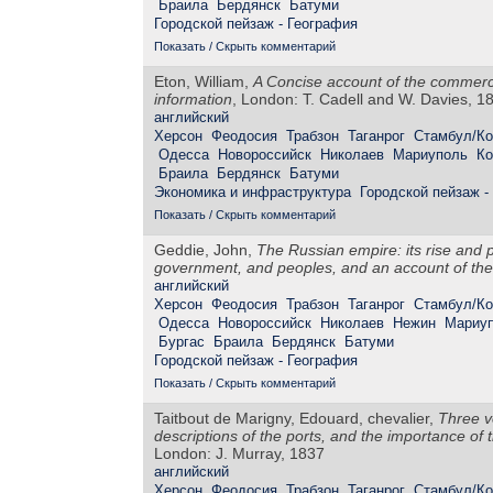
Браила
Бердянск
Батуми
Городской пейзаж - География
Показать / Скрыть комментарий
Eton, William,
A Concise account of the commerce
information
, London: T. Cadell and W. Davies, 1
английский
Херсон
Феодосия
Трабзон
Таганрог
Стамбул/Ко
Одесса
Новороссийск
Николаев
Мариуполь
Ко
Браила
Бердянск
Батуми
Экономика и инфраструктура
Городской пейзаж -
Показать / Скрыть комментарий
Geddie, John,
The Russian empire: its rise and pr
government, and peoples, and an account of the 
английский
Херсон
Феодосия
Трабзон
Таганрог
Стамбул/Ко
Одесса
Новороссийск
Николаев
Нежин
Мариу
Бургас
Браила
Бердянск
Батуми
Городской пейзаж - География
Показать / Скрыть комментарий
Taitbout de Marigny, Edouard, chevalier,
Three v
descriptions of the ports, and the importance of 
London: J. Murray, 1837
английский
Херсон
Феодосия
Трабзон
Таганрог
Стамбул/Ко