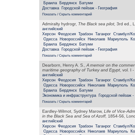
Браила
Бердянск
Батуми
Доставка
Городской пейзаж - География
Показать / Скрыть комментарий
Admiralty hydrogr,
The Black sea pilot,
3rd ed., L
английский
Херсон
Феодосия
Трабзон
Таганрог
Стамбул/Ко
Одесса
Новороссийск
Николаев
Мариуполь
Ко
Браила
Бердянск
Батуми
Доставка
Городской пейзаж - География
Показать / Скрыть комментарий
Dearborn, Henry A. S.,
A memoir on the commerce
maritime geography of Turkey and Egypt
, vol. I
английский
Херсон
Феодосия
Трабзон
Таганрог
Стамбул/Ко
Одесса
Новороссийск
Николаев
Мариуполь
Ко
Браила
Бердянск
Батуми
Экономика и инфраструктура
Городской пейзаж -
Показать / Скрыть комментарий
Eardley-Wilmot, Sydney Marow,
Life of Vice-Adm
in the Black Sea and Sea of Azoff,
1854-56, Lond
английский
Херсон
Феодосия
Трабзон
Таганрог
Стамбул/Ко
Одесса
Новороссийск
Николаев
Мариуполь
Ко