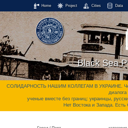
Home
Project
Cities
Data
Black Sea Pr
СОЛИДАРНОСТЬ НАШИМ КОЛЛЕГАМ В УКРАИНЕ. Черном
диалога 
ученые вместе без границ: украинцы, русски
Нет Востока и Запада. Ес
Город / Порт
категория