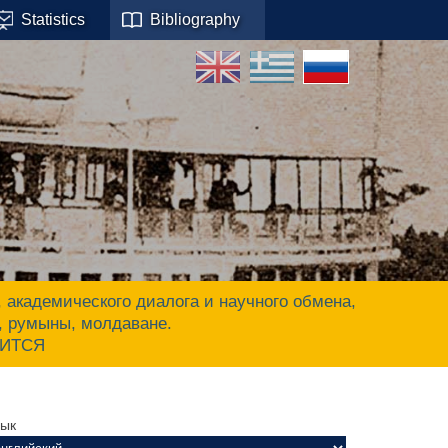
Statistics
Bibliography
адемического диалога и научного обмена,
ы, румыны, молдаване.
ЧИТСЯ
зык