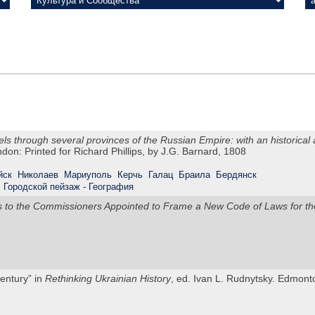
els through several provinces of the Russian Empire: with an historica
ndon: Printed for Richard Phillips, by J.G. Barnard, 1808
йск
Николаев
Мариуполь
Керчь
Галац
Браила
Бердянск
Городской пейзаж - География
ns to the Commissioners Appointed to Frame a New Code of Laws for t
Century” in
Rethinking Ukrainian History
, ed. Ivan L. Rudnytsky. Edmon