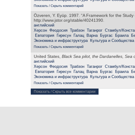
Показать / Скрыть комментарий
Özveren, Y. Eyüp. 1997. “A Framework for the Study
http://www.jstor.org/stable/40241390.
английский
Херсон
Феодосия
Трабзон
Таганрог
Стамбул/Конста
Евпатория
Гиресун
Галац
Варна
Бургас
Браила
Б
Экономика и инфраструктура
Культура и Сообщества
Показать / Скрыть комментарий
United States,
Black Sea pilot, the Dardanelles, Sea
английский
Херсон
Феодосия
Трабзон
Таганрог
Стамбул/Конста
Евпатория
Гиресун
Галац
Варна
Бургас
Браила
Б
Экономика и инфраструктура
Культура и Сообщества
Показать / Скрыть комментарий
Показать / Скрыть все комментарии