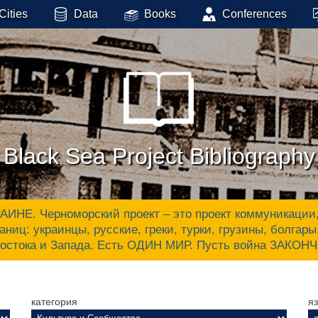
Cities
Data
Books
Conferences
Black Sea Project Bibliography
 Черноморский проект – это проект коммуникации, ак
аниц: украинцы, русские, греки, турки, грузины, болгар
Востока и Запада. Есть ОДИН МИР. Пусть война ЗАКОН
категория
я