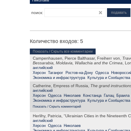
поиск:
Количество входов: 5
Показать / Скрыть все комментарии
Campenhausen, Pierce Balthasar, Freiherr von,
Trav
Bessarabia, Moldavia, Wallachia and the Crimea
, Lo
английский
Херсон
Таганрог
Ростов-на-Дону
Одесса
Новоросси
Экономика и инфраструктура
Культура и Сообщества
Catherine, Empress of Russia,
The grand instructio
английский
Херсон
Одесса
Николаев
Констанца
Галац
Браила
Экономика и инфраструктура
Культура и Сообщества
Показать / Скрыть комментарий
Herlihy, Patricia, “Ukrainian Cities in the Nineteenth 
английский
Херсон
Одесса
Николаев
Экономика и инфраструктура
Культура и Сообщества